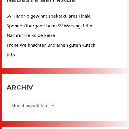
NEUESTE BEITRÄGE
n
n
SV TiMoNo gewinnt spektakuläres Finale
a
Spendenübergabe beim SV Warsingsfehn
c
Nachruf Heiko de Riese
h
Frohe Weihnachten und einen guten Rutsch
:
Info
ARCHIV
A
r
c
h