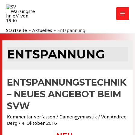
Zum
Inhalt
MAI
springen
MEN
Startseite
Aktuelles
Entspannung
ENTSPANNUNG
ENTSPANNUNGSTECHNIK
– NEUES ANGEBOT BEIM
SVW
Kommentar verfassen
/
Damengymnastik
/ Von
Andree
Berg
/
4. Oktober 2016