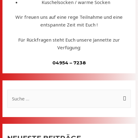
Kuschelsocken / warme Socken
Wir freuen uns auf eine rege Teilnahme und eine
entspannte Zeit mit Euch !
Für Rückfragen steht Euch unsere Jannette zur
Verfügung:
04954 – 7238
S
u
c
h
e