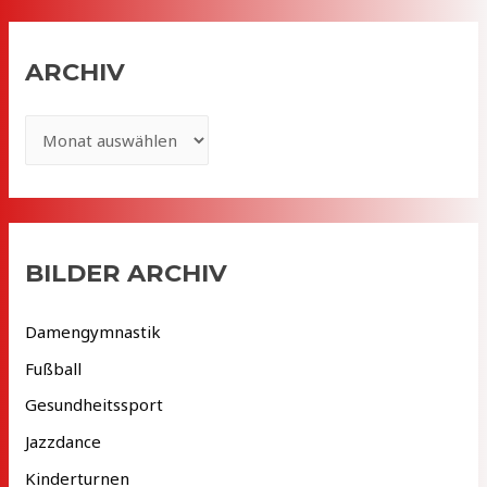
ARCHIV
A
r
c
h
i
BILDER ARCHIV
v
Damengymnastik
Fußball
Gesundheitssport
Jazzdance
Kinderturnen