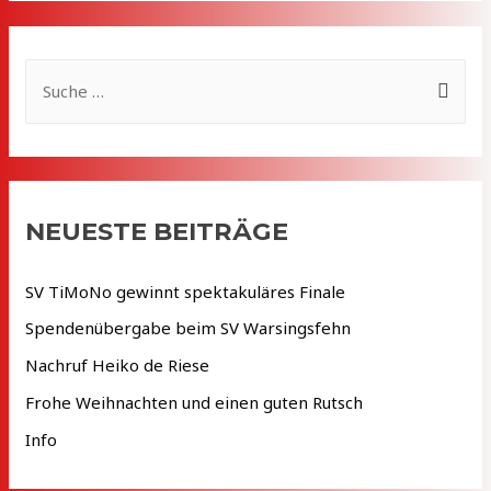
S
u
c
h
e
NEUESTE BEITRÄGE
n
n
SV TiMoNo gewinnt spektakuläres Finale
a
Spendenübergabe beim SV Warsingsfehn
c
Nachruf Heiko de Riese
h
Frohe Weihnachten und einen guten Rutsch
:
Info