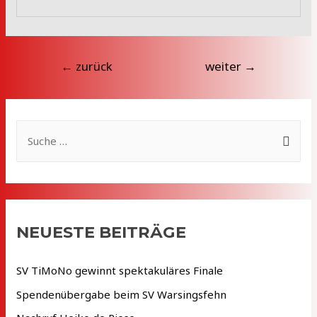
Beitragsnavigation
←
zurück
weiter
→
S
u
c
h
e
NEUESTE BEITRÄGE
n
n
SV TiMoNo gewinnt spektakuläres Finale
a
Spendenübergabe beim SV Warsingsfehn
c