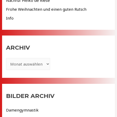
Nachruf Heiko de Riese
h
Frohe Weihnachten und einen guten Rutsch
:
Info
ARCHIV
A
r
c
h
i
BILDER ARCHIV
v
Damengymnastik