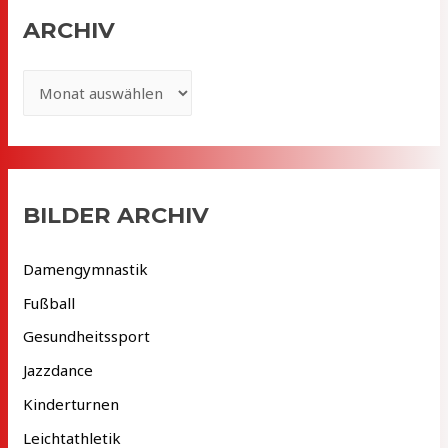
ARCHIV
A
r
c
h
i
BILDER ARCHIV
v
Damengymnastik
Fußball
Gesundheitssport
Jazzdance
Kinderturnen
Leichtathletik