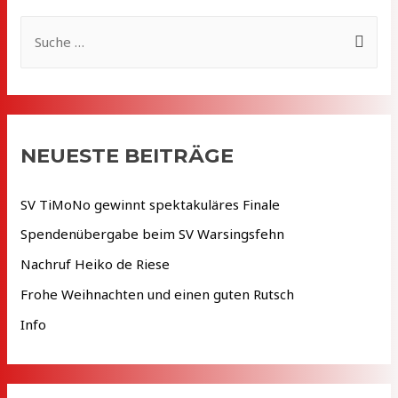
S
u
c
h
e
NEUESTE BEITRÄGE
n
n
SV TiMoNo gewinnt spektakuläres Finale
a
Spendenübergabe beim SV Warsingsfehn
c
Nachruf Heiko de Riese
h
Frohe Weihnachten und einen guten Rutsch
:
Info