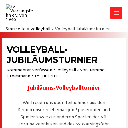
Zum
Inhalt
MAI
springen
MEN
Startseite
Volleyball
Volleyball-Jubiläumsturnier
VOLLEYBALL-
JUBILÄUMSTURNIER
Kommentar verfassen
/
Volleyball
/ Von
Temmo
Dreesmann
/
15. Juni 2017
Jubiläums-Volleyballturnier
Wir freuen uns über Teilnehmer aus den
Reihen unserer ehemaligen Spielerinnen und
Spieler sowie aus anderen Sparten des VfL
Fortuna Veenhusen und des SV Warsingsfehn