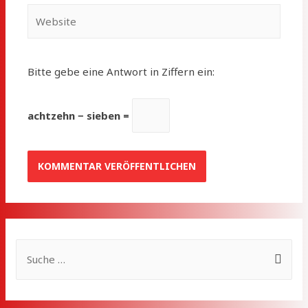
Website
Bitte gebe eine Antwort in Ziffern ein:
achtzehn − sieben =
S
u
c