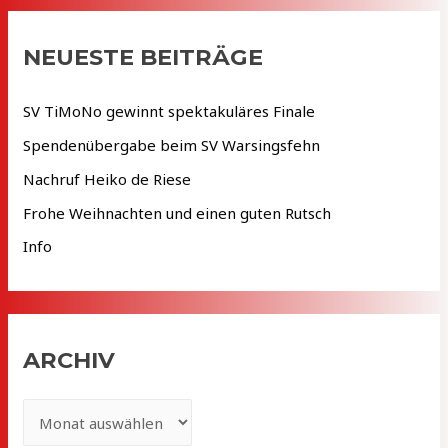
h
e
NEUESTE BEITRÄGE
n
n
SV TiMoNo gewinnt spektakuläres Finale
a
Spendenübergabe beim SV Warsingsfehn
c
Nachruf Heiko de Riese
h
Frohe Weihnachten und einen guten Rutsch
:
Info
ARCHIV
A
r