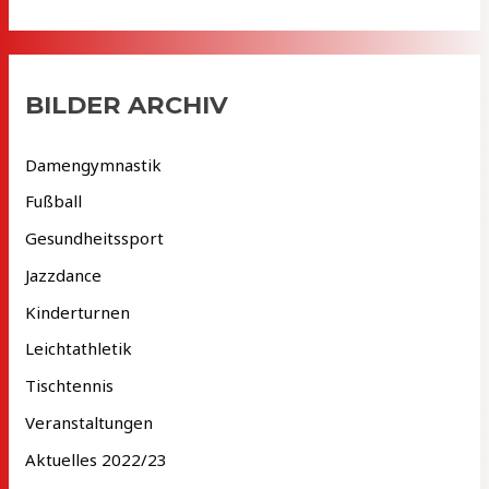
c
h
i
BILDER ARCHIV
v
Damengymnastik
Fußball
Gesundheitssport
Jazzdance
Kinderturnen
Leichtathletik
Tischtennis
Veranstaltungen
Aktuelles 2022/23