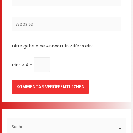
Mail*
Website
Bitte gebe eine Antwort in Ziffern ein:
eins × 4 =
S
u