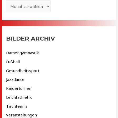
A
r
c
h
i
BILDER ARCHIV
v
Damengymnastik
Fußball
Gesundheitssport
Jazzdance
Kinderturnen
Leichtathletik
Tischtennis
Veranstaltungen