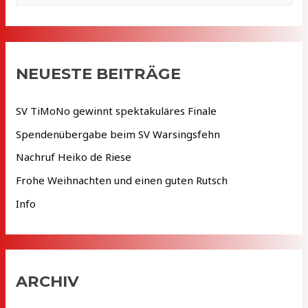
c
h
e
NEUESTE BEITRÄGE
n
n
SV TiMoNo gewinnt spektakuläres Finale
a
Spendenübergabe beim SV Warsingsfehn
c
Nachruf Heiko de Riese
h
Frohe Weihnachten und einen guten Rutsch
:
Info
ARCHIV