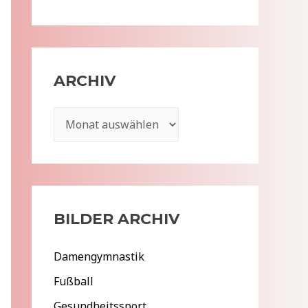
ARCHIV
A
r
c
h
i
BILDER ARCHIV
v
Damengymnastik
Fußball
Gesundheitssport