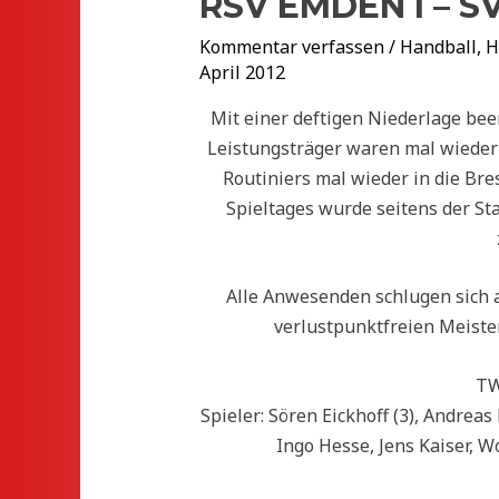
RSV EMDEN I – S
Kommentar verfassen
/
Handball
,
H
April 2012
Mit einer deftigen Niederlage been
Leistungsträger waren mal wieder
Routiniers mal wieder in die Br
Spieltages wurde seitens der Sta
Alle Anwesenden schlugen sich 
verlustpunktfreien Meister
TW
Spieler: Sören Eickhoff (3), Andreas 
Ingo Hesse, Jens Kaiser, Wo