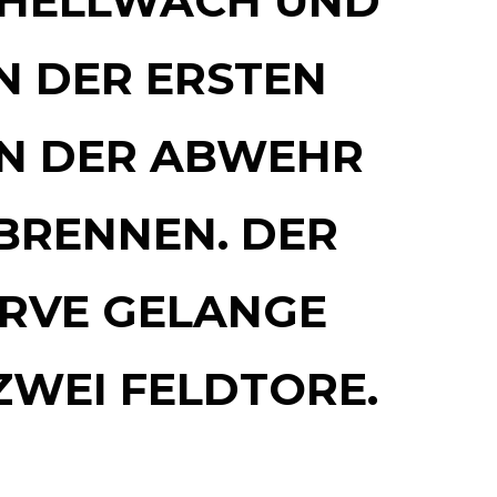
 HELLWACH UND
N DER ERSTEN H
N DER ABWEHR N
RENNEN. DER R
VE GELANGE L
ZWEI FELDTORE.