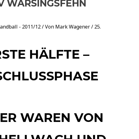
 SV WARSINGSFEHN
andball - 2011/12
/ Von
Mark Wagener
/
25.
STE HÄLFTE –
 SCHLUSSPHASE
JER WAREN VON