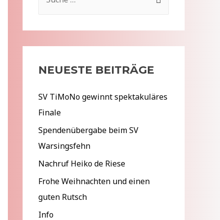
u
c
h
e
NEUESTE BEITRÄGE
n
n
SV TiMoNo gewinnt spektakuläres
a
Finale
c
Spendenübergabe beim SV
h
Warsingsfehn
:
Nachruf Heiko de Riese
Frohe Weihnachten und einen
guten Rutsch
Info