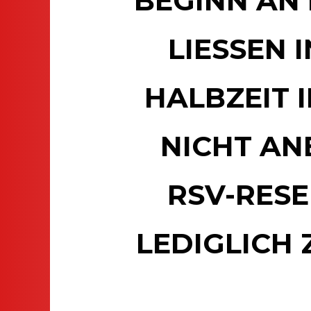
BEGINN AN
LIESSEN I
ALBZEIT I
ICHT ANB
SV-RESER
EDIGLICH 