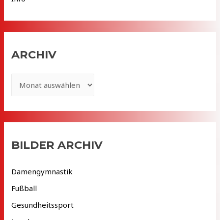
ARCHIV
A
r
c
h
i
BILDER ARCHIV
v
Damengymnastik
Fußball
Gesundheitssport