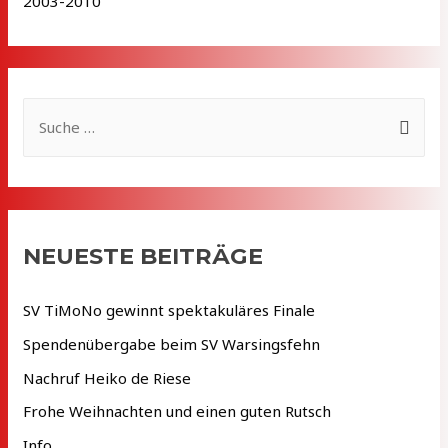
2003-2010
S
u
c
h
e
NEUESTE BEITRÄGE
n
n
SV TiMoNo gewinnt spektakuläres Finale
a
Spendenübergabe beim SV Warsingsfehn
c
Nachruf Heiko de Riese
h
Frohe Weihnachten und einen guten Rutsch
:
Info