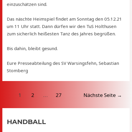
einzuschätzen sind.
Das näschte Heimspiel findet am Sonntag den 05.12.21
um 11 Uhr statt. Dann dürfen wir den TuS Holthusen
zum sicherlich heißesten Tanz des Jahres begrüßen.
Bis dahin, bleibt gesund.
Eure Presseabteilung des SV Warsingsfehn, Sebastian
Stomberg
Beitragsnavigation
1
2
…
27
Nächste Seite
→
HANDBALL