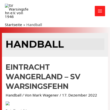
Zum
Inhalt
MAI
springen
MEN
Startseite
Handball
HANDBALL
EINTRACHT
WANGERLAND – SV
WARSINGSFEHN
Handball
/ Von
Mark Wagener
/
17. Dezember 2022