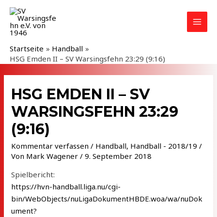
Zum
Inhalt
MAI
springen
MEN
Startseite
Handball
HSG Emden II – SV Warsingsfehn 23:29 (9:16)
HSG EMDEN II – SV
WARSINGSFEHN 23:29
(9:16)
Kommentar verfassen
/
Handball
,
Handball - 2018/19
/
Von
Mark Wagener
/
9. September 2018
Spielbericht:
https://hvn-handball.liga.nu/cgi-
bin/WebObjects/nuLigaDokumentHBDE.woa/wa/nuDok
ument?