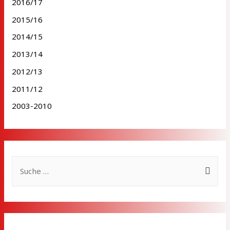
2016/17
2015/16
2014/15
2013/14
2012/13
2011/12
2003-2010
S
u
c
h
e