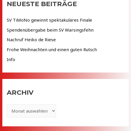
NEUESTE BEITRÄGE
n
n
SV TiMoNo gewinnt spektakuläres Finale
a
Spendenübergabe beim SV Warsingsfehn
c
Nachruf Heiko de Riese
h
Frohe Weihnachten und einen guten Rutsch
:
Info
ARCHIV
A
r
c