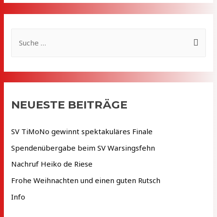
S
u
c
h
e
NEUESTE BEITRÄGE
n
n
SV TiMoNo gewinnt spektakuläres Finale
a
Spendenübergabe beim SV Warsingsfehn
c
Nachruf Heiko de Riese
h
Frohe Weihnachten und einen guten Rutsch
:
Info