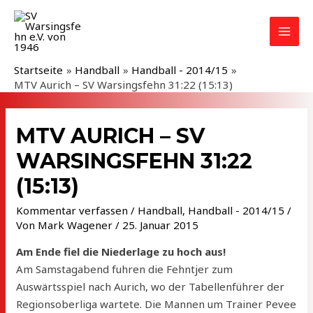
Zum
Inhalt
MAI
springen
MEN
Startseite
Handball
Handball - 2014/15
MTV Aurich – SV Warsingsfehn 31:22 (15:13)
MTV AURICH – SV
WARSINGSFEHN 31:22
(15:13)
Kommentar verfassen
/
Handball
,
Handball - 2014/15
/
Von
Mark Wagener
/
25. Januar 2015
Am Ende fiel die Niederlage zu hoch aus!
Am Samstagabend fuhren die Fehntjer zum
Auswärtsspiel nach Aurich, wo der Tabellenführer der
Regionsoberliga wartete. Die Mannen um Trainer Pevee