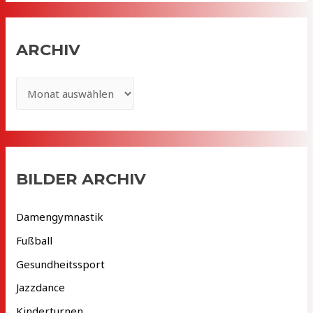
ARCHIV
A
r
c
h
i
BILDER ARCHIV
v
Damengymnastik
Fußball
Gesundheitssport
Jazzdance
Kinderturnen