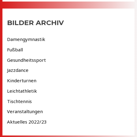
c
h
i
BILDER ARCHIV
v
Damengymnastik
Fußball
Gesundheitssport
Jazzdance
Kinderturnen
Leichtathletik
Tischtennis
Veranstaltungen
Aktuelles 2022/23