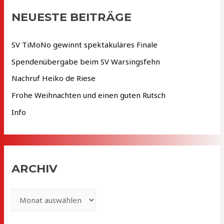
e
NEUESTE BEITRÄGE
n
n
SV TiMoNo gewinnt spektakuläres Finale
a
Spendenübergabe beim SV Warsingsfehn
c
Nachruf Heiko de Riese
h
Frohe Weihnachten und einen guten Rutsch
:
Info
ARCHIV
A
r