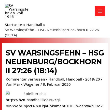
Zum
Inhalt
MAI
springen
MEN
Startseite
Handball
SV Warsingsfehn – HSG Neuenburg/Bockhorn II 27:26
(18:14)
SV WARSINGSFEHN – HSG
NEUENBURG/BOCKHORN
II 27:26 (18:14)
Kommentar verfassen
/
Handball
,
Handball - 2019/20
/
Von
Mark Wagener
/
9. Februar 2020
Spielbericht:
https://hvn-handball.liga.nu/cgi-
bin/WebObjects/nuLigaDokumentHBDE.woa/wa/nuDok