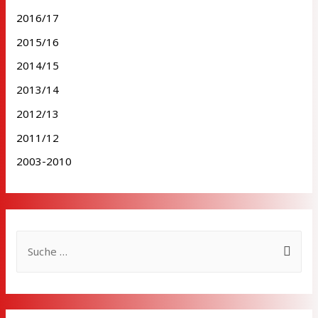
2016/17
2015/16
2014/15
2013/14
2012/13
2011/12
2003-2010
S
u
c
h