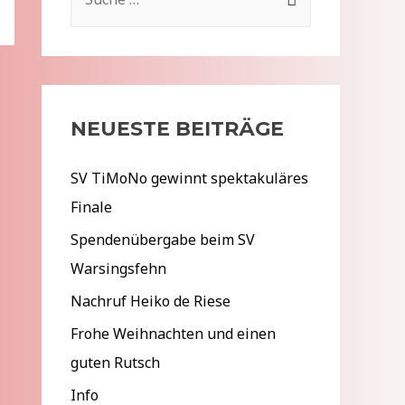
u
c
h
e
NEUESTE BEITRÄGE
n
n
SV TiMoNo gewinnt spektakuläres
a
Finale
c
Spendenübergabe beim SV
h
Warsingsfehn
:
Nachruf Heiko de Riese
Frohe Weihnachten und einen
guten Rutsch
Info