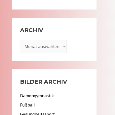
ARCHIV
A
r
c
h
i
BILDER ARCHIV
v
Damengymnastik
Fußball
Gesundheitssport