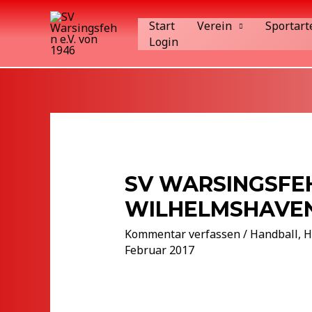
Zum
Start
Verein
Sportart
Inhalt
Login
springen
SV WARSINGSFEH
WILHELMSHAVEN V
Kommentar verfassen
/
Handball
,
H
Februar 2017