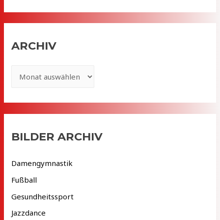
ARCHIV
A
r
c
h
i
BILDER ARCHIV
v
Damengymnastik
Fußball
Gesundheitssport
Jazzdance