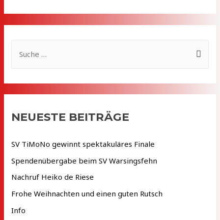
S
u
c
h
e
NEUESTE BEITRÄGE
n
n
SV TiMoNo gewinnt spektakuläres Finale
a
Spendenübergabe beim SV Warsingsfehn
c
Nachruf Heiko de Riese
h
Frohe Weihnachten und einen guten Rutsch
:
Info