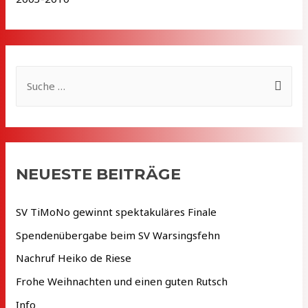
S
u
c
h
e
NEUESTE BEITRÄGE
n
n
SV TiMoNo gewinnt spektakuläres Finale
a
Spendenübergabe beim SV Warsingsfehn
c
Nachruf Heiko de Riese
h
Frohe Weihnachten und einen guten Rutsch
:
Info