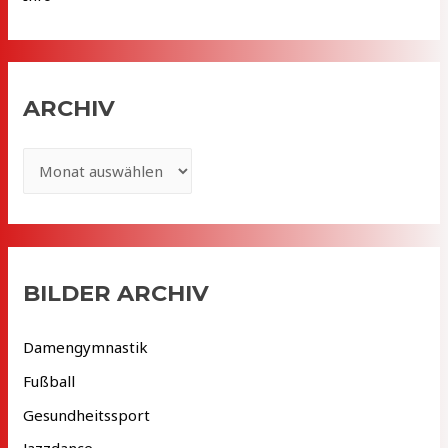
ARCHIV
A
r
c
h
i
BILDER ARCHIV
v
Damengymnastik
Fußball
Gesundheitssport