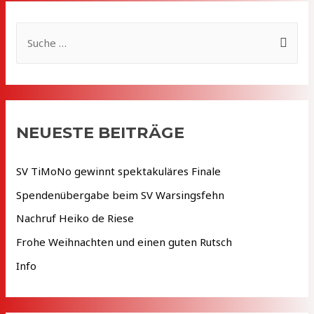
S
u
c
h
e
NEUESTE BEITRÄGE
n
n
SV TiMoNo gewinnt spektakuläres Finale
a
Spendenübergabe beim SV Warsingsfehn
c
Nachruf Heiko de Riese
h
Frohe Weihnachten und einen guten Rutsch
:
Info