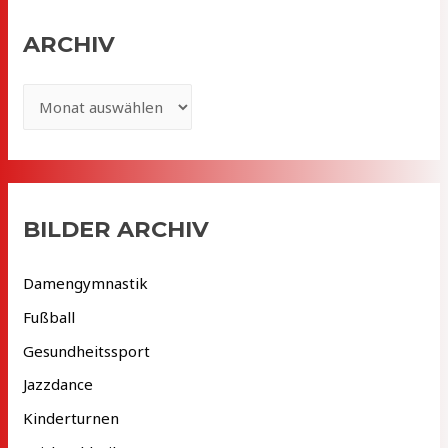
ARCHIV
A
r
c
h
i
BILDER ARCHIV
v
Damengymnastik
Fußball
Gesundheitssport
Jazzdance
Kinderturnen