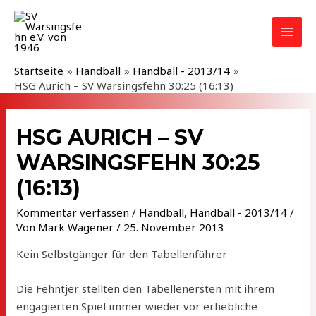
Zum
Inhalt
MAI
springen
MEN
Startseite
Handball
Handball - 2013/14
HSG Aurich – SV Warsingsfehn 30:25 (16:13)
HSG AURICH – SV
WARSINGSFEHN 30:25
(16:13)
Kommentar verfassen
/
Handball
,
Handball - 2013/14
/
Von
Mark Wagener
/
25. November 2013
Kein Selbstgänger für den Tabellenführer
Die Fehntjer stellten den Tabellenersten mit ihrem
engagierten Spiel immer wieder vor erhebliche