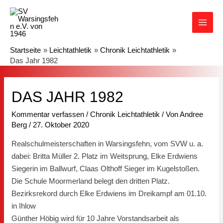
Zum
Inhalt
MAI
springen
Startseite
Leichtathletik
Chronik Leichtathletik
MEN
Das Jahr 1982
DAS JAHR 1982
Kommentar verfassen
/
Chronik Leichtathletik
/ Von
Andree
Berg
/
27. Oktober 2020
Realschulmeisterschaften in Warsingsfehn, vom SVW u. a.
dabei: Britta Müller 2. Platz im Weitsprung, Elke Erdwiens
Siegerin im Ballwurf, Claas Olthoff Sieger im Kugelstoßen.
Die Schule Moormerland belegt den dritten Platz.
Bezirksrekord durch Elke Erdwiens im Dreikampf am 01.10.
in Ihlow
Günther Höbig wird für 10 Jahre Vorstandsarbeit als