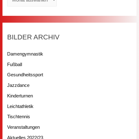
r
c
h
i
BILDER ARCHIV
v
Damengymnastik
Fußball
Gesundheitssport
Jazzdance
Kinderturnen
Leichtathletik
Tischtennis
Veranstaltungen
Aktuelles 2022/23