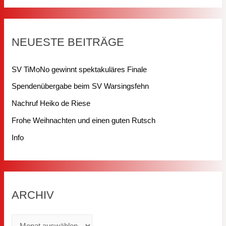
h
e
NEUESTE BEITRÄGE
n
n
SV TiMoNo gewinnt spektakuläres Finale
a
Spendenübergabe beim SV Warsingsfehn
c
Nachruf Heiko de Riese
h
Frohe Weihnachten und einen guten Rutsch
:
Info
ARCHIV
A