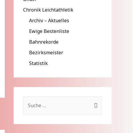
Chronik Leichtathletik
Archiv – Aktuelles
Ewige Bestenliste
Bahnrekorde
Bezirksmeister
Statistik
S
u
c
h