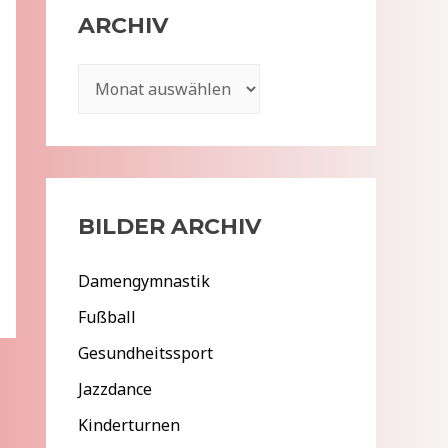
ARCHIV
A
r
c
h
i
BILDER ARCHIV
v
Damengymnastik
Fußball
Gesundheitssport
Jazzdance
Kinderturnen