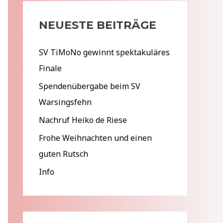
e
NEUESTE BEITRÄGE
n
n
SV TiMoNo gewinnt spektakuläres
a
Finale
c
Spendenübergabe beim SV
h
Warsingsfehn
:
Nachruf Heiko de Riese
Frohe Weihnachten und einen
guten Rutsch
Info