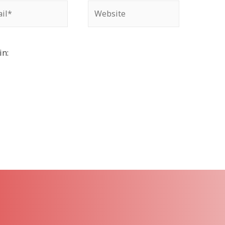
Website
in: